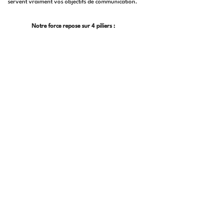
servent vraiment
vos objectifs de communication.
Notre force repose sur 4 piliers :
Conseil
&
accompagnement
Nous prenons le temps de comprendre vos
enjeux, votre public et vos objectifs.
Notre rôle : vous guider dans les choix
stratégiques, créatifs et techniques pour faire
de votre vidéo un outil percutant et pertinent.
Direction artistique
& narration
Nous construisons des récits visuels clairs et